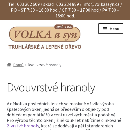
Tel.: 603 202 609 / sklad : 603 284 889 /
info@volkaasyn.cz
/
PO – ST 7:30 – 16:00 hod. / ČT 7:30 – 17:00 hod / PÁ 7:30 –
15:00 hod.
Přeskočit
Přejít
Menu
na
k
navigaci
obsahu
webu
Expand
Eurohranoly
child
Domů
Dvouvrstvé hranoly
menu
Expand
Dvouvrstvé hranoly
child
menu
Dvouvrstvé hranoly
Expand
Klapačky a lamely
child
menu
Expand
Hranoly KVH a BSH
child
V několika posledních letech se masivně oživila výroba
menu
špaletových oken, jedná se především o objekty pod
Expand
Spárovky
dohledem památkářů v centru velkých měst a podobně.
child
Pro výrobu těchto oken již několik let nabízíme cinkované
menu
Expand
Sendviče na dveře
2-vrstvé hranoly
, které se dodávají v pěti standardních
child