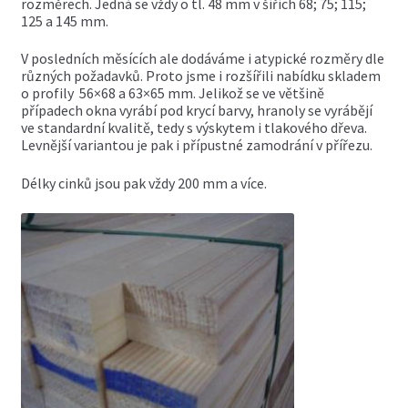
rozměrech. Jedná se vždy o tl. 48 mm v šířích 68; 75; 115;
menu
125 a 145 mm.
Expand
Truhlářské řezivo
child
menu
V posledních měsících ale dodáváme i atypické rozměry dle
Expand
Stavební řezivo
různých požadavků. Proto jsme i rozšířili nabídku skladem
child
o profily 56×68 a 63×65 mm. Jelikož se ve většině
menu
Expand
případech okna vyrábí pod krycí barvy, hranoly se vyrábějí
Exotické řezivo
child
ve standardní kvalitě, tedy s výskytem i tlakového dřeva.
menu
Levnější variantou je pak i přípustné zamodrání v přířezu.
Expand
Obkladové palubky
child
Délky cinků jsou pak vždy 200 mm a více.
menu
Expand
Saunové profily
child
menu
Expand
Fasádní profily
child
menu
Expand
Masivní podlahy
child
menu
Expand
Hoblované profily
child
menu
Expand
Dřevěné terasy
child
menu
Expand