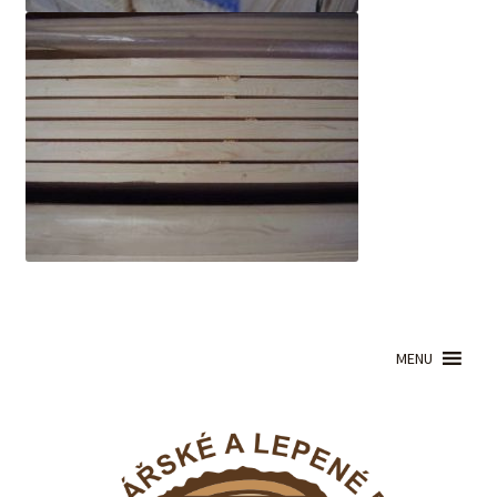
OSB desky
child
menu
Expand
Nátěry OSMO venkovní
child
menu
Expand
Nátěry OSMO vnitřní
child
menu
MENU