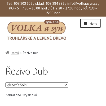
Tel.: 603 202 609 / sklad : 603 284 889 /
info@volkaasyn.cz
/
PO – ST 7:30 – 16:00 hod. / ČT 7:30 – 17:00 hod / PÁ 7:30 –
15:00 hod.
Přeskočit
Přejít
Menu
na
k
navigaci
obsahu
webu
Expand
Eurohranoly
child
Domů
Řezivo Dub
menu
Expand
Dvouvrstvé hranoly
child
menu
Řezivo Dub
Expand
Klapačky a lamely
child
menu
Expand
Hranoly KVH a BSH
child
menu
Expand
Spárovky
child
Zobrazeno 9 výsledků
menu
Expand
Sendviče na dveře
child