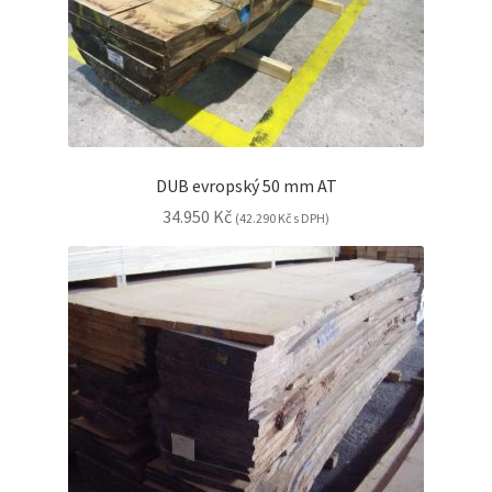
DUB evropský 50 mm AT
34.950
Kč
(
42.290
Kč
s DPH)