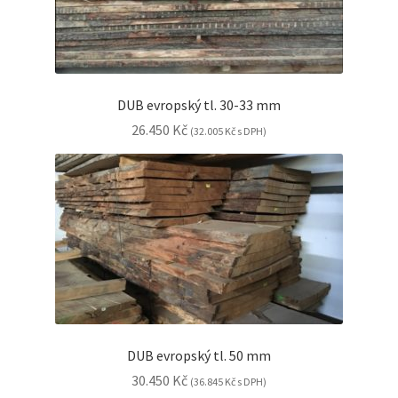
Řezivo Buk sámovaný
Řezivo Jasan
Řezivo Javor
DUB evropský tl. 30-33 mm
Řezivo Olše
26.450
Kč
(
32.005
Kč
s DPH)
Řezivo Bříza
Řezivo Meranti
Řezivo Iroko
Expand
Stavební řezivo
child
menu
Expand
Exotické řezivo
child
DUB evropský tl. 50 mm
menu
Expand
Obkladové palubky
30.450
Kč
(
36.845
Kč
s DPH)
child