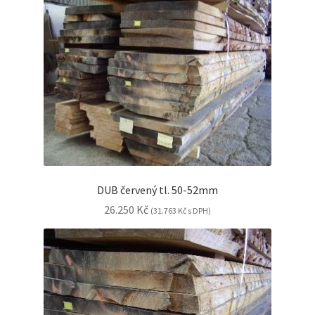
DUB červený tl. 50-52mm
26.250
Kč
(
31.763
Kč
s DPH)