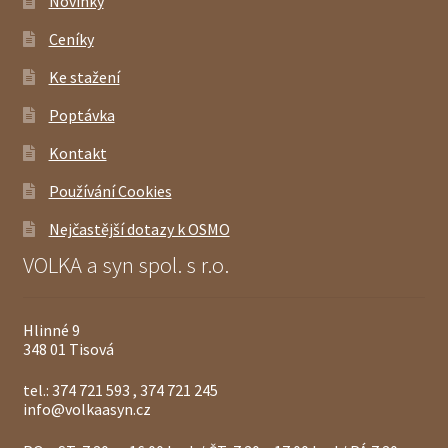
Novinky
Ceníky
Ke stažení
Poptávka
Kontakt
Používání Cookies
Nejčastější dotazy k OSMO
VOLKA a syn spol. s r.o.
Hlinné 9
348 01 Tisová
tel.: 374 721 593 , 374 721 245
info@volkaasyn.cz