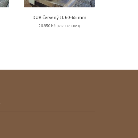
DUB červený tl. 60-65 mm
26.950
Kč
(
32.610
Kč
s DPH)
.