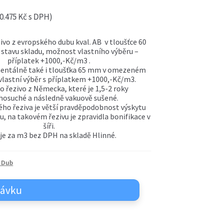
0.475
Kč
s DPH)
ivo z evropského dubu kval. AB v tloušťce 60
 stavu skladu, možnost vlastního výběru –
příplatek +1000,-Kč/m3 .
ntálně také i tloušťka 65 mm v omezeném
vlastní výběr s příplatkem +1000,-Kč/m3.
o řezivo z Německa, které je 1,5-2 roky
hosuché a následně vakuově sušené.
ého řeziva je větší pravděpodobnost výskytu
, na takovém řezivu je zpravidla bonifikace v
šíři.
je za m3 bez DPH na skladě Hlinné.
 Dub