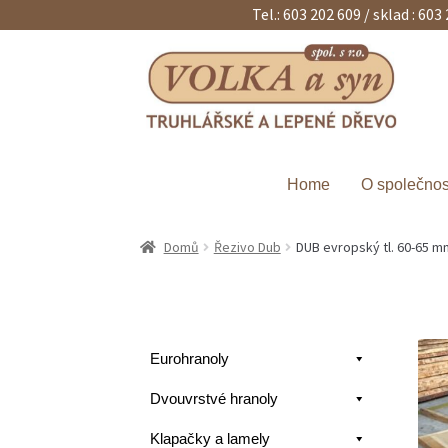
Tel.: 603 202 609 / sklad : 603
Přeskočit
Přejít
na
k
navigaci
obsahu
webu
Home
O společnos
Domů
Řezivo Dub
DUB evropský tl. 60-65 m
Eurohranoly
Dvouvrstvé hranoly
Klapačky a lamely