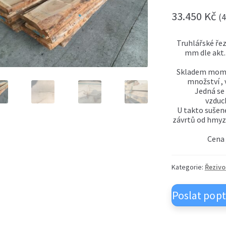
33.450
Kč
(
4
Truhlářské řez
mm dle akt.
Skladem mome
množství , 
Jedná se 
vzduc
U takto sušen
závrtů od hmyzu
Cena 
Kategorie:
Řezivo