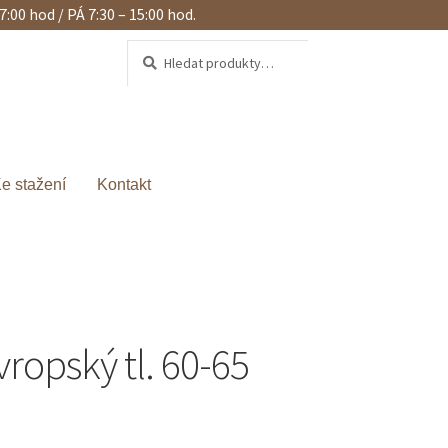
17:00 hod / PÁ 7:30 – 15:00 hod.
Hledat
Hledat:
e stažení
Kontakt
ropský tl. 60-65