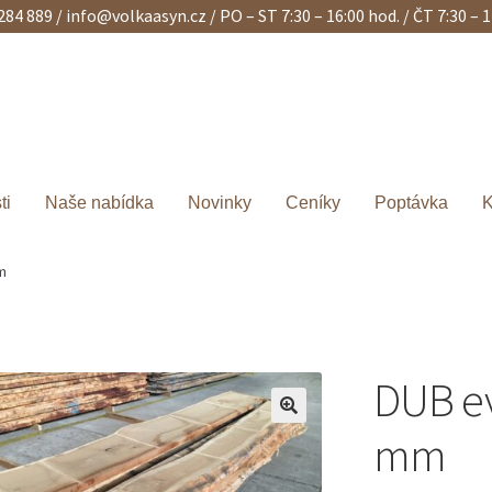
 284 889 /
info@volkaasyn.cz
/ PO – ST 7:30 – 16:00 hod. / ČT 7:30 – 
ti
Naše nabídka
Novinky
Ceníky
Poptávka
K
m
DUB ev
mm