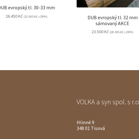
DUB evropský tl. 30-33 mm
26.450
Kč
DUB evropský tl. 32 mm
(
32.005
Kč
s DPH)
sámovaný AKCE
23.500
Kč
(
28.435
Kč
s DPH)
VOLKA a syn spol. s r.o
Hlinné 9
348 01 Tisová