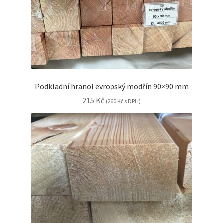
Podkladní hranol evropský modřín 90×90 mm
215
Kč
(
260
Kč
s DPH)