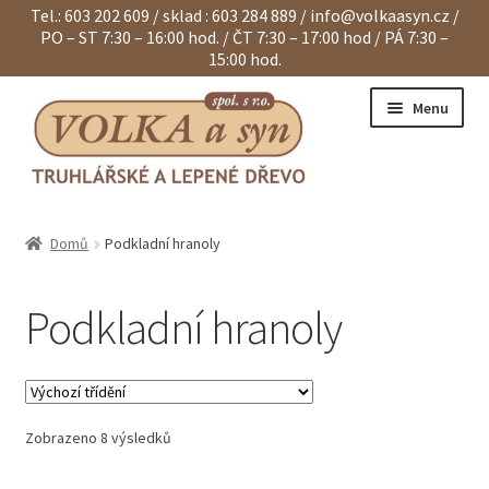
Tel.: 603 202 609 / sklad : 603 284 889 /
info@volkaasyn.cz
/
PO – ST 7:30 – 16:00 hod. / ČT 7:30 – 17:00 hod / PÁ 7:30 –
15:00 hod.
Přeskočit
Přejít
Menu
na
k
navigaci
obsahu
webu
Expand
Eurohranoly
child
Domů
Podkladní hranoly
menu
Expand
Dvouvrstvé hranoly
child
menu
Podkladní hranoly
Expand
Klapačky a lamely
child
menu
Expand
Hranoly KVH a BSH
child
menu
Expand
Spárovky
child
Zobrazeno 8 výsledků
menu
Expand
Sendviče na dveře
child