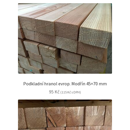
menu
Expand
Nátěry OSMO vnitřní
child
menu
Podkladní hranol evrop. Modřín 45×70 mm
95
Kč
(
115
Kč
s DPH)