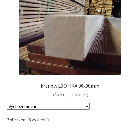
hranoly EXOTIKA 90x90mm
545
Kč
(
659
Kč
s DPH)
Zobrazeno 8 výsledků