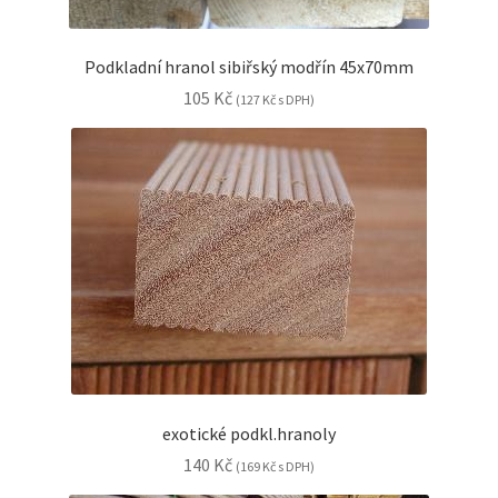
Podkladní hranol sibiřský modřín 45x70mm
105
Kč
(
127
Kč
s DPH)
exotické podkl.hranoly
140
Kč
(
169
Kč
s DPH)