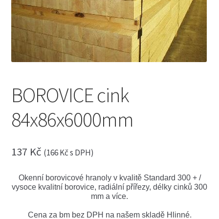
menu
Expand
Truhlářské řezivo
child
menu
Expand
Stavební řezivo
child
menu
Expand
Exotické řezivo
child
menu
Expand
Obkladové palubky
BOROVICE cink
child
menu
Expand
Saunové profily
84x86x6000mm
child
menu
Expand
Fasádní profily
child
menu
137
Kč
Expand
(
166
Kč
s DPH)
Masivní podlahy
child
menu
Expand
Hoblované profily
Okenní borovicové hranoly v kvalitě Standard 300 + /
child
vysoce kvalitní borovice, radiální přířezy, délky cinků 300
menu
Expand
mm a více.
Dřevěné terasy
child
menu
Cena za bm bez DPH na našem skladě Hlinné.
Expand