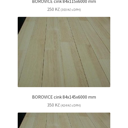
BOROVICE cink 84x115x6000 mm
250
Kč
(
303
Kč
s DPH)
BOROVICE cink 84x145x6000 mm
350
Kč
(
424
Kč
s DPH)