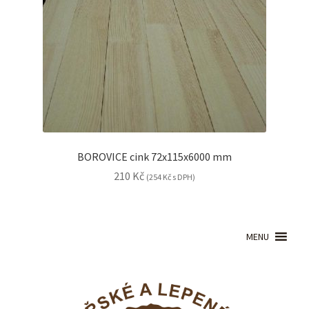
BOROVICE cink 72x115x6000 mm
210
Kč
(
254
Kč
s DPH)
MENU