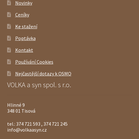
Novinky
Ceníky
Ke stažení
Poptávka
Kontakt
Používání Cookies
Nejčastější dotazy k OSMO
VOLKA a syn spol. s r.o.
Hlinné 9
348 01 Tisová
tel.: 374 721 593 , 374 721 245
info@volkaasyn.cz