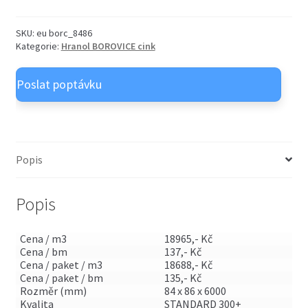
OSB desky
child
menu
Expand
SKU:
eu borc_8486
Nátěry OSMO venkovní
child
Kategorie:
Hranol BOROVICE cink
menu
Expand
Nátěry OSMO vnitřní
child
menu
Popis
Popis
Cena / m3
18965,- Kč
Cena / bm
137,- Kč
Cena / paket / m3
18688,- Kč
Cena / paket / bm
135,- Kč
Rozměr (mm)
84 x 86 x 6000
Kvalita
STANDARD 300+