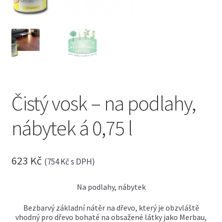
menu
Expand
Truhlářské řezivo
child
menu
Expand
Stavební řezivo
child
menu
Expand
Exotické řezivo
child
menu
Expand
Obkladové palubky
child
Čistý vosk – na podlahy,
menu
Expand
Saunové profily
child
nábytek á 0,75 l
menu
Expand
Fasádní profily
child
menu
Expand
Masivní podlahy
623
Kč
child
(
754
Kč
s DPH)
menu
Expand
Hoblované profily
child
Na podlahy, nábytek
menu
Expand
Dřevěné terasy
Bezbarvý základní nátěr na dřevo, který je obzvláště
child
vhodný pro dřevo bohaté na obsažené látky jako Merbau,
menu
Expand