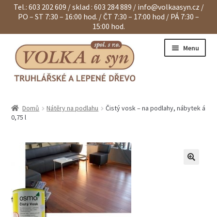
Tel.: 603 202 609 / sklad : 603 284 889 /
info@volkaasyn.cz
/
PO – ST 7:30 – 16:00 hod. / ČT 7:30 – 17:00 hod / PÁ 7:30 –
15:00 hod.
Přeskočit
Přejít
Menu
na
k
navigaci
obsahu
webu
Expand
Eurohranoly
child
Domů
Nátěry na podlahu
Čistý vosk – na podlahy, nábytek á
menu
Expand
Dvouvrstvé hranoly
0,75 l
child
menu
Expand
Klapačky a lamely
child
menu
Expand
Hranoly KVH a BSH
child
menu
Expand
Spárovky
child
menu
Expand
Sendviče na dveře
child