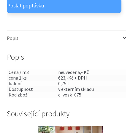
Popis
Popis
Cena / m3
neuvedena,- Kč
cena 1 ks
623,-Kč + DPH
balení
0,75 l
Dostupnost
v externím skladu
Kód zboží
c_vosk_075
Související produkty