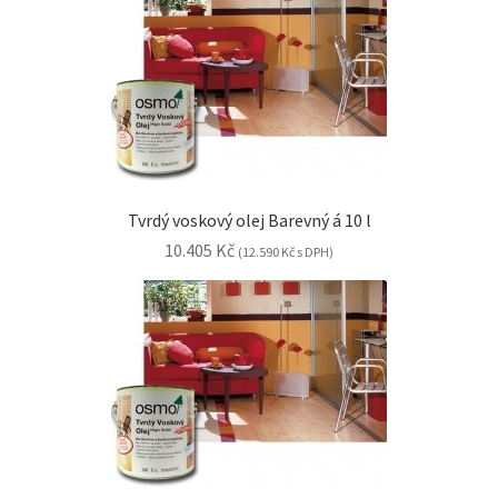
Tvrdý voskový olej Barevný á 10 l
10.405
Kč
(
12.590
Kč
s DPH)