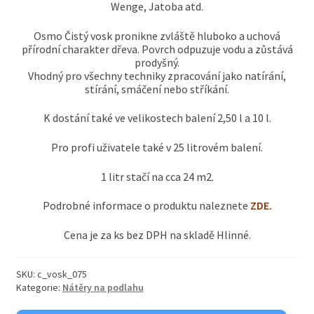
OSB desky
Wenge, Jatoba atd.
child
menu
Expand
Osmo Čistý vosk pronikne zvláště hluboko a uchová
Nátěry OSMO venkovní
child
přírodní charakter dřeva. Povrch odpuzuje vodu a zůstává
menu
prodyšný.
Expand
Nátěry OSMO vnitřní
Vhodný pro všechny techniky zpracování jako natírání,
child
stírání, smáčení nebo stříkání.
menu
K dostání také ve velikostech balení 2,50 l a 10 l.
Pro profi uživatele také v 25 litrovém balení.
1 litr stačí na cca 24 m2.
Podrobné informace o produktu naleznete
ZDE
.
Cena je za ks bez DPH na skladě Hlinné.
SKU:
c_vosk_075
Kategorie:
Nátěry na podlahu