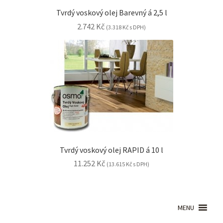
Tvrdý voskový olej Barevný á 2,5 l
2.742
Kč
(
3.318
Kč
s DPH)
Tvrdý voskový olej RAPID á 10 l
11.252
Kč
(
13.615
Kč
s DPH)
MENU