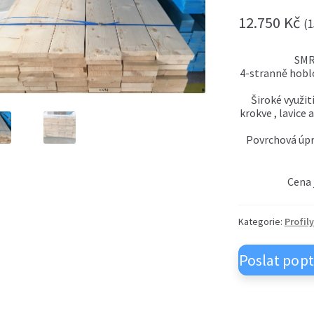
12.750
Kč
(
1
SMR
4-stranně hoblo
Široké využit
krokve , lavice
Povrchová úpr
Cena 
Kategorie:
Profil