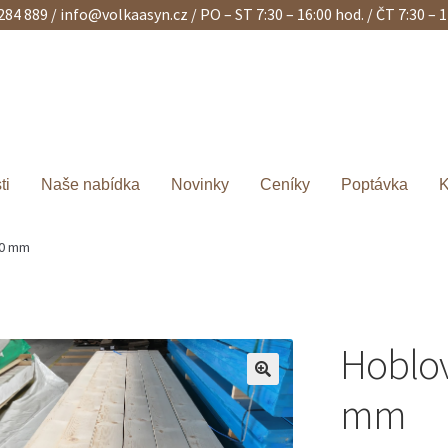
 284 889 /
info@volkaasyn.cz
/ PO – ST 7:30 – 16:00 hod. / ČT 7:30 – 
ti
Naše nabídka
Novinky
Ceníky
Poptávka
K
00 mm
Hoblov
mm