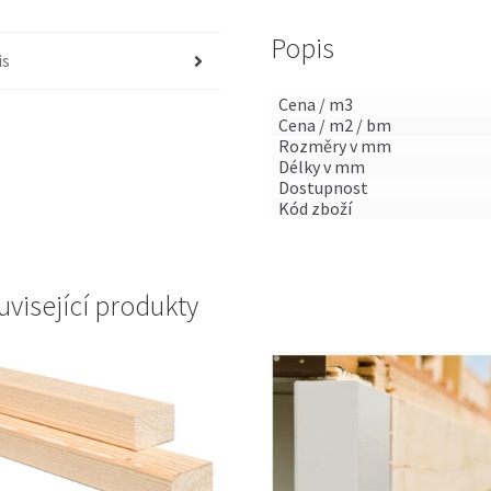
Popis
is
Cena / m3
Cena / m2 / bm
Rozměry v mm
Délky v mm
Dostupnost
Kód zboží
uvisející produkty