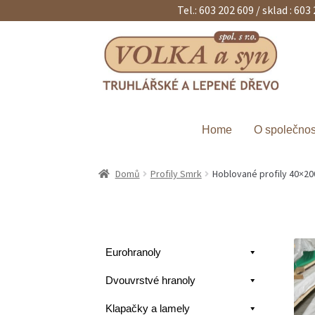
Tel.: 603 202 609 / sklad : 603
Přeskočit
Přejít
na
k
navigaci
obsahu
webu
Home
O společnos
Domů
Profily Smrk
Hoblované profily 40×2
Eurohranoly
Dvouvrstvé hranoly
Klapačky a lamely