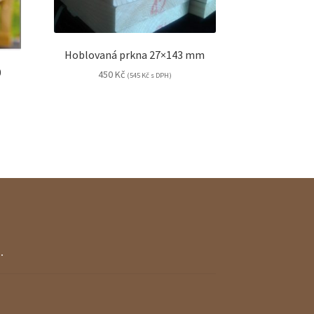
Hoblovaná prkna 27×143 mm
0
450
Kč
(
545
Kč
s DPH)
.