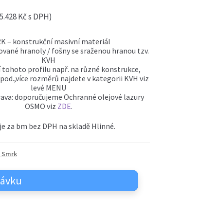
5.428
Kč
s DPH)
K – konstrukční masivní materiál
vané hranoly / fošny se sraženou hranou tzv.
KVH
í tohoto profilu např. na různé konstrukce,
 apod.,více rozměrů najdete v kategorii KVH viz
levé MENU
ava: doporučujeme Ochranné olejové lazury
OSMO viz
ZDE
.
je za bm bez DPH na skladě Hlinné.
y Smrk