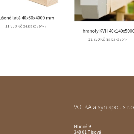
ušené latě 40x60x4000 mm
11.850
Kč
(
14.339
Kč
s DPH)
hranoly KVH 40x140x500
12.750
Kč
(
15.428
Kč
s DPH)
VOLKA a syn spol. s r.o
Hlinné 9
348 01 Tisová