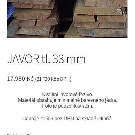
menu
Expand
Truhlářské řezivo
child
menu
Expand
Stavební řezivo
child
menu
Expand
Exotické řezivo
child
menu
Expand
Obkladové palubky
JAVOR tl. 33 mm
child
menu
Expand
Saunové profily
child
menu
17.950
Kč
Expand
(
21.720
Kč
s DPH)
Fasádní profily
child
menu
Expand
Masivní podlahy
Kvalitní javorové řezivo.
child
Materiál obsahuje minimálně barevného jádra.
menu
Foto je pouze ilustrační.
Expand
Hoblované profily
child
menu
Cena je za m3 bez DPH na skladě Hlinné.
Expand
Dřevěné terasy
child
menu
Expand