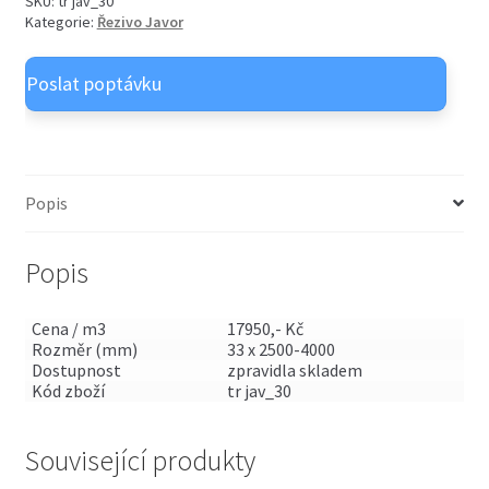
SKU:
tr jav_30
OSB desky
child
Kategorie:
Řezivo Javor
menu
Expand
Nátěry OSMO venkovní
child
menu
Expand
Nátěry OSMO vnitřní
child
menu
Popis
Popis
Cena / m3
17950,- Kč
Rozměr (mm)
33 x 2500-4000
Dostupnost
zpravidla skladem
Kód zboží
tr jav_30
Související produkty