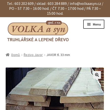
Tel.: 603 202 609 / sklad : 603 284 889 /
info@volkaasyn.cz
/
PO – ST 7:30 – 16:00 hod. / ČT 7:30 – 17:00 hod / PÁ 7:30 –
15:00 hod.
Přeskočit
Přejít
Menu
na
k
navigaci
obsahu
webu
Expand
Eurohranoly
child
Domů
Řezivo Javor
JAVOR tl. 33 mm
menu
Expand
Dvouvrstvé hranoly
child
menu
Expand
Klapačky a lamely
child
menu
Expand
Hranoly KVH a BSH
child
menu
Expand
Spárovky
child
menu
Expand
Sendviče na dveře
child