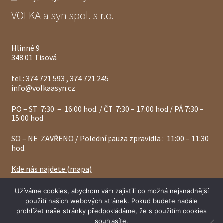
VOLKA a syn spol. s r.o.
Hlinné 9
348 01 Tisová
tel.: 374 721 593 , 374 721 245
info@volkaasyn.cz
PO – ST 7:30 – 16:00 hod. / ČT 7:30 – 17:00 hod / PÁ 7:30 –
15:00 hod
SO – NE ZAVŘENO / Polední pauza zpravidla : 11:00 – 11:30
hod.
Kde nás najdete (mapa)
Vážení zákazníci, ceny a zásoby materiálů se mohou
Užíváme cookies, abychom vám zajistili co možná nejsnadnější
denně měnit, proto vás žádáme - vždy si prosím naší
použití našich webových stránek. Pokud budete nadále
platnou cenu a skladové zásoby u nás ověřte.
© 2024 Volkaasyn.cz
prohlížet naše stránky předpokládáme, že s použitím cookies
Skrýt
souhlasíte.