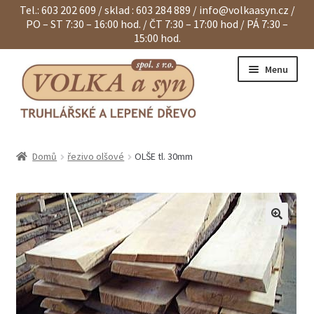
Tel.: 603 202 609 / sklad : 603 284 889 /
info@volkaasyn.cz
/
PO – ST 7:30 – 16:00 hod. / ČT 7:30 – 17:00 hod / PÁ 7:30 –
15:00 hod.
Přeskočit
Přejít
Menu
na
k
navigaci
obsahu
webu
Expand
Eurohranoly
child
Domů
řezivo olšové
OLŠE tl. 30mm
menu
Expand
Dvouvrstvé hranoly
child
menu
Expand
Klapačky a lamely
child
menu
Expand
Hranoly KVH a BSH
child
menu
Expand
Spárovky
child
menu
Expand
Sendviče na dveře
child