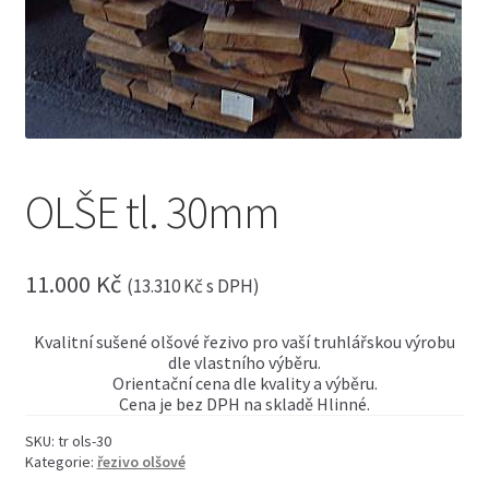
menu
Expand
Truhlářské řezivo
child
menu
Expand
Stavební řezivo
child
menu
Expand
Exotické řezivo
child
menu
Expand
Obkladové palubky
OLŠE tl. 30mm
child
menu
Expand
Saunové profily
child
menu
11.000
Kč
Expand
(
13.310
Kč
s DPH)
Fasádní profily
child
menu
Expand
Masivní podlahy
Kvalitní sušené olšové řezivo pro vaší truhlářskou výrobu
child
dle vlastního výběru.
menu
Orientační cena dle kvality a výběru.
Expand
Hoblované profily
Cena je bez DPH na skladě Hlinné.
child
menu
Expand
SKU:
tr ols-30
Dřevěné terasy
child
Kategorie:
řezivo olšové
menu
Expand