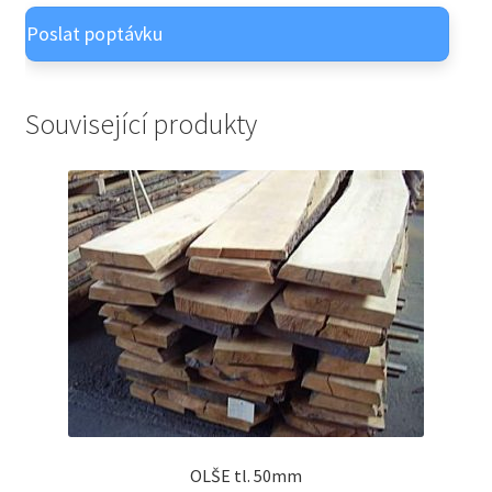
OSB desky
child
menu
Expand
Nátěry OSMO venkovní
child
menu
Expand
Nátěry OSMO vnitřní
Související produkty
child
menu
OLŠE tl. 50mm