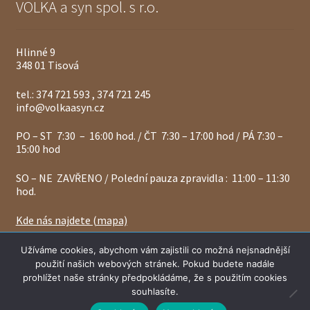
VOLKA a syn spol. s r.o.
Hlinné 9
348 01 Tisová
tel.: 374 721 593 , 374 721 245
info@volkaasyn.cz
PO – ST 7:30 – 16:00 hod. / ČT 7:30 – 17:00 hod / PÁ 7:30 –
15:00 hod
SO – NE ZAVŘENO / Polední pauza zpravidla : 11:00 – 11:30
hod.
Kde nás najdete (mapa)
Vážení zákazníci, ceny a zásoby materiálů se mohou
Užíváme cookies, abychom vám zajistili co možná nejsnadnější
denně měnit, proto vás žádáme - vždy si prosím naší
použití našich webových stránek. Pokud budete nadále
platnou cenu a skladové zásoby u nás ověřte.
© 2024 Volkaasyn.cz
prohlížet naše stránky předpokládáme, že s použitím cookies
Skrýt
souhlasíte.