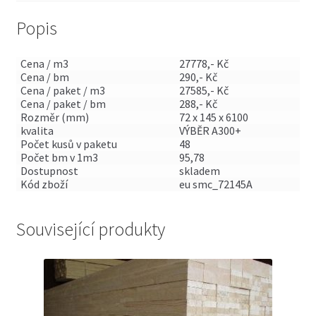
Popis
Cena / m3
27778,- Kč
Cena / bm
290,- Kč
Cena / paket / m3
27585,- Kč
Cena / paket / bm
288,- Kč
Rozměr (mm)
72 x 145 x 6100
kvalita
VÝBĚR A300+
Počet kusů v paketu
48
Počet bm v 1m3
95,78
Dostupnost
skladem
Kód zboží
eu smc_72145A
Související produkty