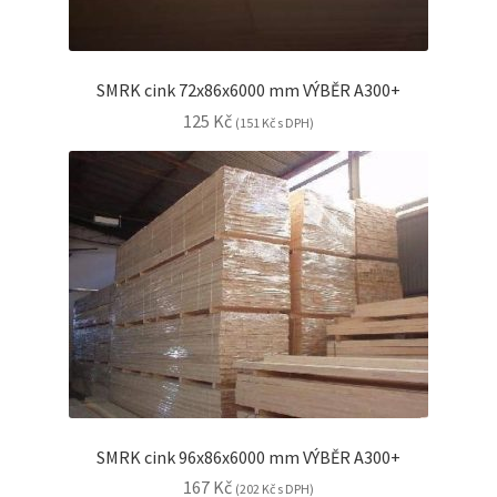
SMRK cink 72x86x6000 mm VÝBĚR A300+
125
Kč
(
151
Kč
s DPH)
SMRK cink 96x86x6000 mm VÝBĚR A300+
167
Kč
(
202
Kč
s DPH)