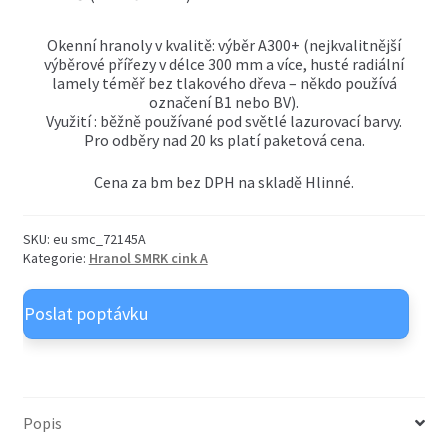
OSB desky
child
menu
Okenní hranoly v kvalitě: výběr A300+ (nejkvalitnější
Expand
Nátěry OSMO venkovní
výběrové přířezy v délce 300 mm a více, husté radiální
child
lamely téměř bez tlakového dřeva – někdo používá
menu
Expand
Nátěry OSMO vnitřní
označení B1 nebo BV).
child
Využití : běžně používané pod světlé lazurovací barvy.
menu
Pro odběry nad 20 ks platí paketová cena.
Cena za bm bez DPH na skladě Hlinné.
SKU:
eu smc_72145A
Kategorie:
Hranol SMRK cink A
Popis