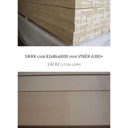
SMRK cink 82x86x6000 mm VÝBĚR A300+
142
Kč
(
172
Kč
s DPH)