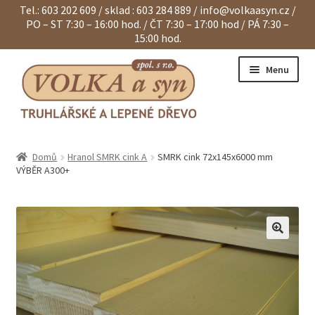
Tel.: 603 202 609 / sklad : 603 284 889 /
info@volkaasyn.cz
/
PO – ST 7:30 – 16:00 hod. / ČT 7:30 – 17:00 hod / PÁ 7:30 –
15:00 hod.
Přeskočit
Přejít
Menu
na
k
navigaci
obsahu
webu
Expand
Eurohranoly
child
Domů
Hranol SMRK cink A
SMRK cink 72x145x6000 mm
menu
Expand
Dvouvrstvé hranoly
VÝBĚR A300+
child
menu
Expand
Klapačky a lamely
child
menu
Expand
Hranoly KVH a BSH
child
menu
Expand
Spárovky
child
menu
Expand
Sendviče na dveře
child