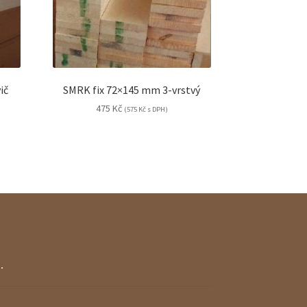
ič
SMRK fix 72×145 mm 3-vrstvý
475
Kč
(
575
Kč
s DPH)
.