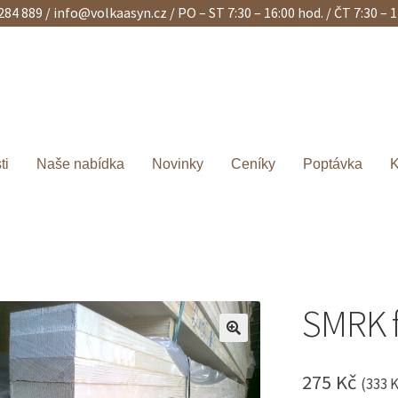
 284 889 /
info@volkaasyn.cz
/ PO – ST 7:30 – 16:00 hod. / ČT 7:30 – 
ti
Naše nabídka
Novinky
Ceníky
Poptávka
K
SMRK 
275
Kč
(
333
K