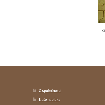
S
O společnosti
Naše nabídka