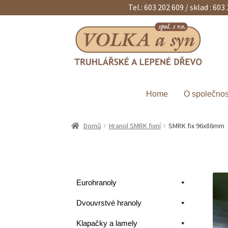
Tel.: 603 202 609 / sklad : 603
Přeskočit
Přejít
na
k
navigaci
obsahu
webu
Home
O společnos
Domů
Hranol SMRK fixní
SMRK fix 96x86mm
Eurohranoly
Dvouvrstvé hranoly
Klapačky a lamely