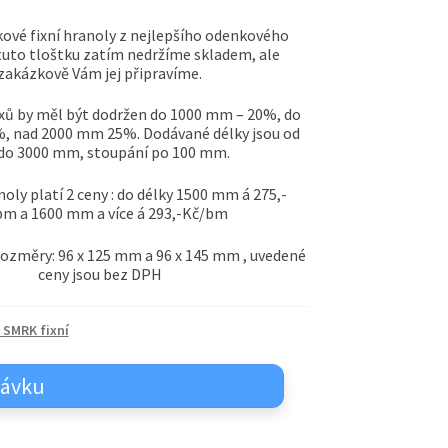
kové fixní hranoly z nejlepšího odenkového
tuto tloštku zatím nedržíme skladem, ale
zakázkově Vám jej připravíme.
xů by měl být dodržen do 1000 mm – 20%, do
, nad 2000 mm 25%. Dodávané délky jsou od
do 3000 mm, stoupání po 100 mm.
oly platí 2 ceny : do délky 1500 mm á 275,-
bm a 1600 mm a více á 293,-Kč/bm
rozměry: 96 x 125 mm a 96 x 145 mm , uvedené
ceny jsou bez DPH
 SMRK fixní