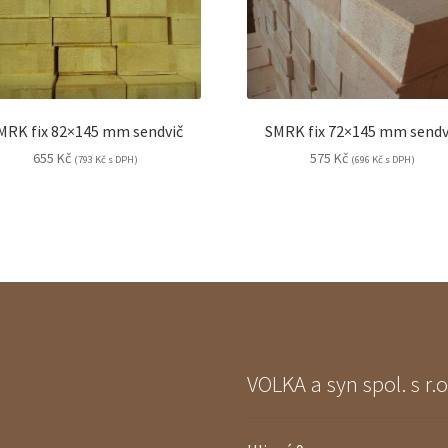
MRK fix 82×145 mm sendvič
SMRK fix 72×145 mm sendv
655
Kč
575
Kč
(
793
Kč
s DPH)
(
696
Kč
s DPH)
VOLKA a syn spol. s r.o