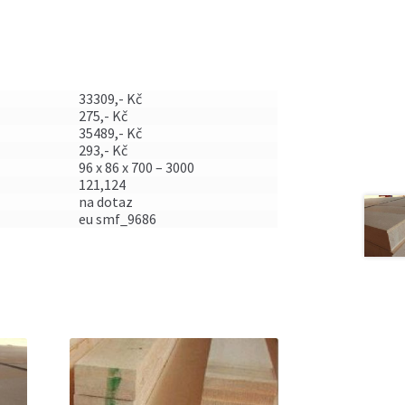
33309,- Kč
275,- Kč
35489,- Kč
293,- Kč
96 x 86 x 700 – 3000
121,124
na dotaz
eu smf_9686