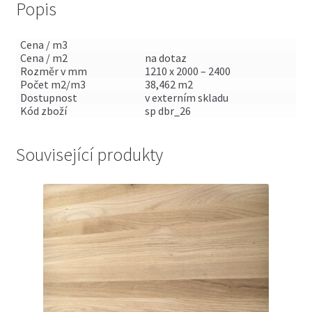
Popis
Cena / m3
Cena / m2
na dotaz
Rozměr v mm
1210 x 2000 – 2400
Počet m2/m3
38,462 m2
Dostupnost
v externím skladu
Kód zboží
sp dbr_26
Související produkty