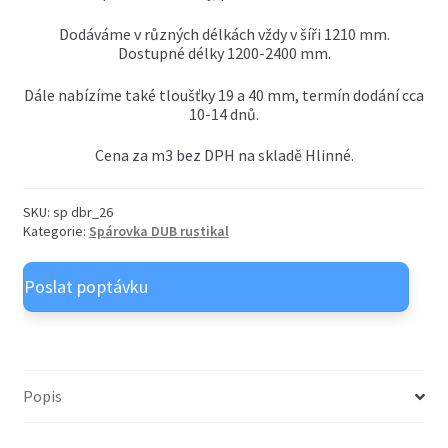
OSB desky
child
Dodáváme v různých délkách vždy v šíři 1210 mm.
menu
Expand
Nátěry OSMO venkovní
Dostupné délky 1200-2400 mm.
child
menu
Expand
Dále nabízíme také tloušťky 19 a 40 mm, termín dodání cca
Nátěry OSMO vnitřní
child
10-14 dnů.
menu
Cena za m3 bez DPH na skladě Hlinné.
SKU:
sp dbr_26
Kategorie:
Spárovka DUB rustikal
Popis