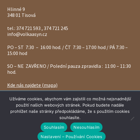
Hlinné 9
348 01 Tisová
tel.: 374 721 593 , 374 721 245
info@volkaasyn.cz
PO – ST 7:30 – 16:00 hod. / ČT 7:30 – 17:00 hod / PÁ 7:30 –
15:00 hod
SO – NE ZAVŘENO / Polední pauza zpravidla : 11:00 – 11:30
hod.
Kde nás najdete (mapa)
Vážení zákazníci, ceny a zásoby materiálů se mohou
Užíváme cookies, abychom vám zajistili co možná nejsnadnější
denně měnit, proto vás žádáme - vždy si prosím naší
použití našich webových stránek. Pokud budete nadále
platnou cenu a skladové zásoby u nás ověřte.
© 2024 Volkaasyn.cz
prohlížet naše stránky předpokládáme, že s použitím cookies
Skrýt
souhlasíte.
Souhlasím
Nesouhlasím
Nastavení – Používání Cookies