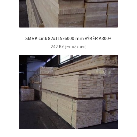
SMRK cink 82x115x6000 mm VÝBĚR A300+
242
Kč
(
293
Kč
s DPH)