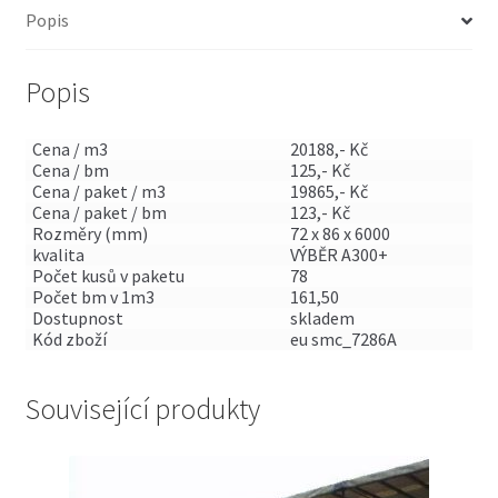
Popis
Popis
Cena / m3
20188,- Kč
Cena / bm
125,- Kč
Cena / paket / m3
19865,- Kč
Cena / paket / bm
123,- Kč
Rozměry (mm)
72 x 86 x 6000
kvalita
VÝBĚR A300+
Počet kusů v paketu
78
Počet bm v 1m3
161,50
Dostupnost
skladem
Kód zboží
eu smc_7286A
Související produkty