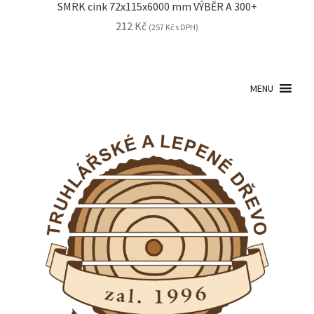
SMRK cink 72x115x6000 mm VÝBĚR A 300+
212
Kč
(
257
Kč
s DPH)
MENU