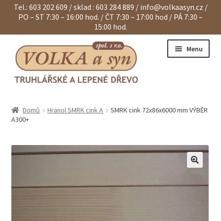
Tel.: 603 202 609 / sklad : 603 284 889 /
info@volkaasyn.cz
/
PO – ST 7:30 – 16:00 hod. / ČT 7:30 – 17:00 hod / PÁ 7:30 –
15:00 hod.
Přeskočit
Přejít
Menu
na
k
navigaci
obsahu
webu
Expand
Eurohranoly
child
Domů
Hranol SMRK cink A
SMRK cink 72x86x6000 mm VÝBĚR
menu
Expand
Dvouvrstvé hranoly
A300+
child
menu
Expand
Klapačky a lamely
child
menu
Expand
Hranoly KVH a BSH
child
menu
Expand
Spárovky
child
menu
Expand
Sendviče na dveře
child