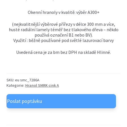
OSB desky
child
menu
Okenní hranoly v kvalitě: výběr A300+
Expand
Nátěry OSMO venkovní
child
menu
(nejkvalitnější výběrové přířezy v délce 300 mm a více,
Expand
Nátěry OSMO vnitřní
husté radiální lamely téměř bez tlakového dřeva – někdo
child
používá označení B1 nebo BV).
menu
Využití : běžně používané pod světlé lazurovací barvy
Uvedená cena je za bm bez DPH na skladě Hlinné.
SKU:
eu smc_7286A
Kategorie:
Hranol SMRK cink A