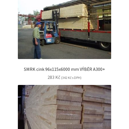
SMRK cink 96x115x6000 mm VÝBĚR A300+
283
Kč
(
342
Kč
s DPH)