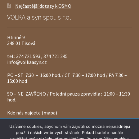
Nejčastější dotazy k OSMO
VOLKA a syn spol. s r.o.
Hlinné 9
348 01 Tisová
tel.: 374 721 593 , 374 721 245
info@volkaasyn.cz
PO – ST 7:30 – 16:00 hod. / ČT 7:30 – 17:00 hod / PÁ 7:30 –
15:00 hod
SO – NE ZAVŘENO / Polední pauza zpravidla : 11:00 – 11:30
hod.
Kde nás najdete (mapa)
Vážení zákazníci, ceny a zásoby materiálů se mohou
Užíváme cookies, abychom vám zajistili co možná nejsnadnější
denně měnit, proto vás žádáme - vždy si prosím naší
použití našich webových stránek. Pokud budete nadále
platnou cenu a skladové zásoby u nás ověřte.
© 2024 Volkaasyn.cz
prohlížet naše stránky předpokládáme, že s použitím cookies